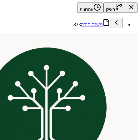
האילן
אחרונות
משנה תורה
833