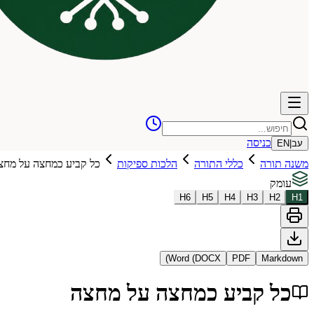
כניסה
עב
|
EN
משנה תורה
כללי התורה
הלכות ספיקות
כל קביע כמחצה על מחצ
עומק
H
6
H
5
H
4
H
3
H
2
H
1
Word (DOCX)
PDF
Markdown
כל קביע כמחצה על מחצה