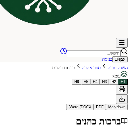
כניסה
עב
|
EN
משנה תורה
ספר אהבה
ברכות כהנים
עומק
H
6
H
5
H
4
H
3
H
2
H
1
Word (DOCX)
PDF
Markdown
ברכות כהנים