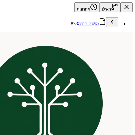
האילן
אחרונות
משנה תורה
833