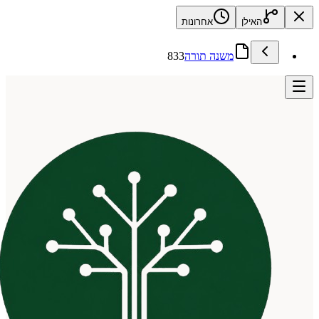
האילן
אחרונות
משנה תורה
833