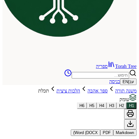
To
ספריה
כניסה
רה
ספר אהבה
הלכות ציצית
תכלת
H
6
H
5
H
4
H
3
Word (DOCX)
PDF
Ma