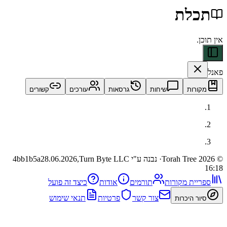
לת
ות
שיחות
גרסאות
עורכים
קשורים
· נבנה ע"י Turn Byte LLC
28.06.2026,
4bb1b5a
ית מקורות
תורמים
אודות
כיצד זה פועל
צור קשר
פרטיות
תנאי שימוש
 היכרות