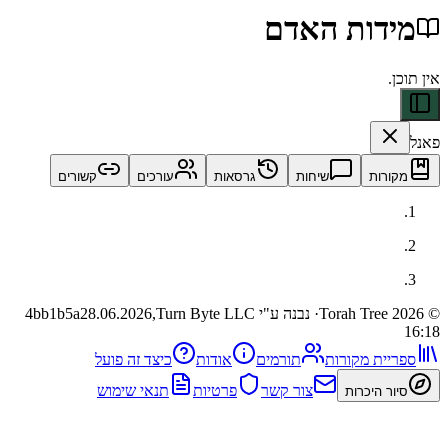
דות האדם
ות
שיחות
גרסאות
עורכים
קשורים
· נבנה ע"י Turn Byte LLC
28.06.2026,
4bb1b5a
ית מקורות
תורמים
אודות
כיצד זה פועל
צור קשר
פרטיות
תנאי שימוש
 היכרות