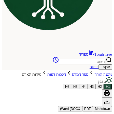
To
ספריה
כניסה
רה
ספר המדע
הלכות דעות
מידות האדם
H
6
H
5
H
4
H
3
Word (DOCX)
PDF
Ma