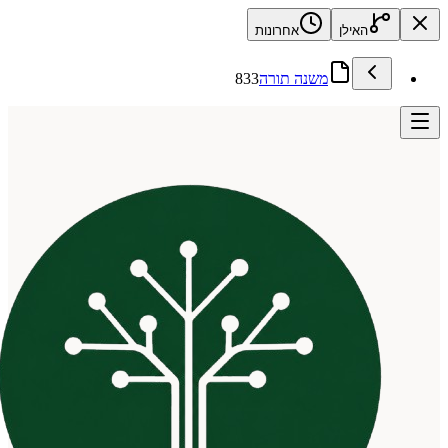
האילן
אחרונות
משנה תורה
833