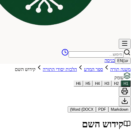
כניסה
עב
|
EN
משנה תורה
ספר המדע
הלכות יסודי התורה
קידוש השם
עומק
H
6
H
5
H
4
H
3
H
2
H
1
Word (DOCX)
PDF
Markdown
קידוש השם