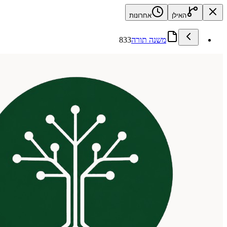
האילן
אחרונות
משנה תורה
833