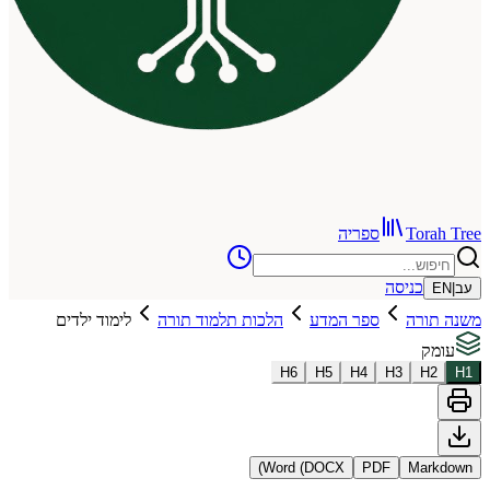
To
ספריה
כניסה
רה
ספר המדע
הלכות תלמוד תורה
לימוד ילדים
H
6
H
5
H
4
H
3
Word (DOCX)
PDF
Ma