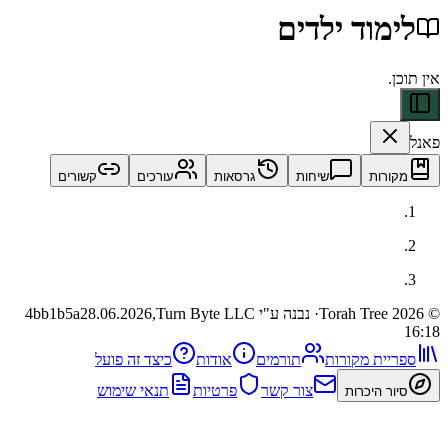
וד ילדים
ות
שיחות
גרסאות
עורכים
קשורים
· נבנה ע"י Turn Byte LLC
28.06.2026,
4bb1b5a
ית מקורות
תורמים
אודות
כיצד זה פועל
צור קשר
פרטיות
תנאי שימוש
 היכרות