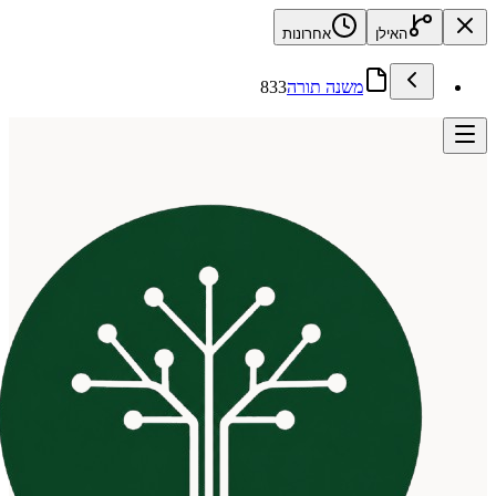
האילן
אחרונות
משנה תורה
833