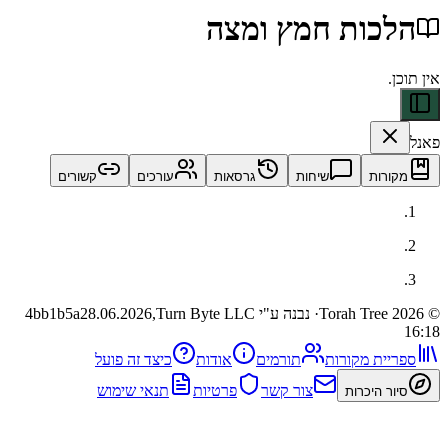
כות חמץ ומצה
ות
שיחות
גרסאות
עורכים
קשורים
· נבנה ע"י Turn Byte LLC
28.06.2026,
4bb1b5a
ית מקורות
תורמים
אודות
כיצד זה פועל
צור קשר
פרטיות
תנאי שימוש
 היכרות