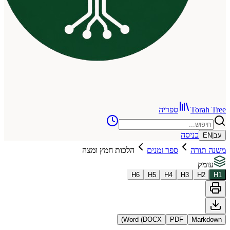
To
ספריה
כניסה
רה
ספר זמנים
הלכות חמץ ומצה
H
6
H
5
H
4
H
3
Word (DOCX)
PDF
Ma