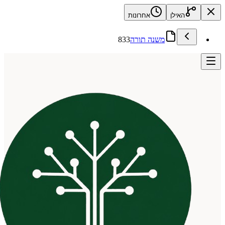
האילן
אחרונות
משנה תורה
833