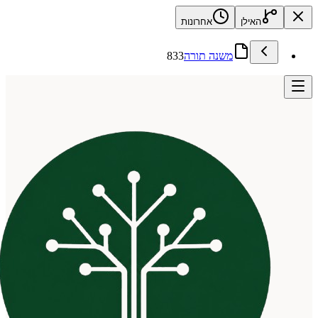
האילן
אחרונות
משנה תורה
833