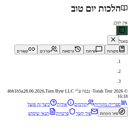
ות יום טוב
ות
שיחות
גרסאות
עורכים
קשורים
· נבנה ע"י Turn Byte LLC
28.06.2026,
4bb1b5a
ית מקורות
תורמים
אודות
כיצד זה פועל
צור קשר
פרטיות
תנאי שימוש
 היכרות