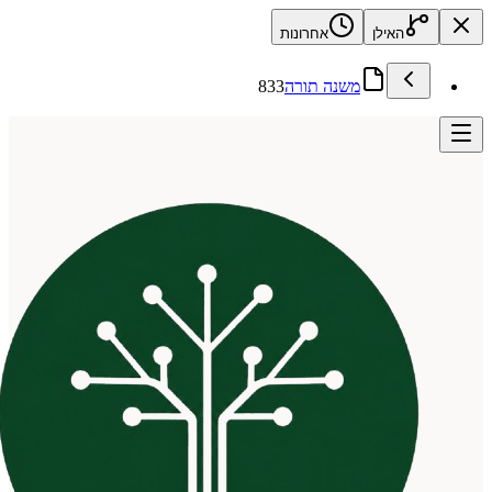
האילן
אחרונות
משנה תורה
833