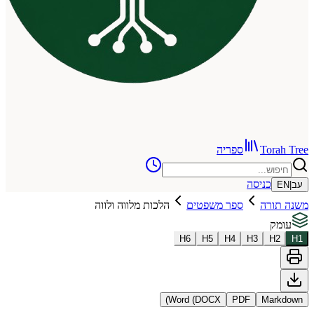
To
ספריה
כניסה
רה
ספר משפטים
הלכות מלווה ולווה
H
6
H
5
H
4
H
3
Word (DOCX)
PDF
Ma