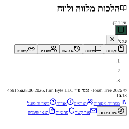
ות מלווה ולווה
ות
שיחות
גרסאות
עורכים
קשורים
· נבנה ע"י Turn Byte LLC
28.06.2026,
4bb1b5a
ית מקורות
תורמים
אודות
כיצד זה פועל
צור קשר
פרטיות
תנאי שימוש
 היכרות