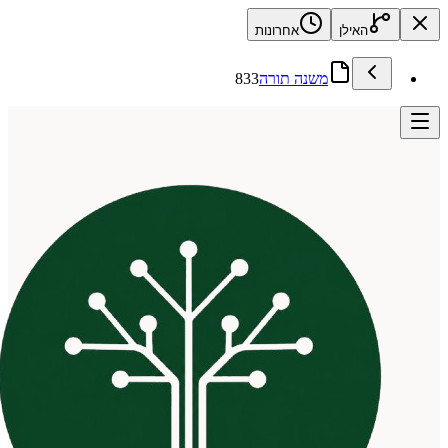
האילן
אחרונות
משנה תורה
833