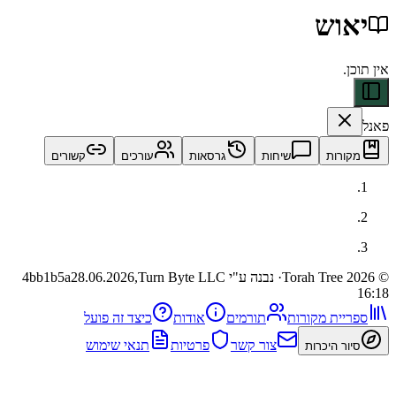
וש
ות
שיחות
גרסאות
עורכים
קשורים
· נבנה ע"י Turn Byte LLC
28.06.2026,
4bb1b5a
ית מקורות
תורמים
אודות
כיצד זה פועל
צור קשר
פרטיות
תנאי שימוש
 היכרות