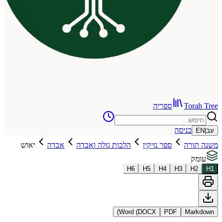
To
ספריה
כניסה
רה
ספר נזיקין
הלכות גזלה ואבדה
אבדה
יאוש
H
6
H
5
H
4
H
3
Word (DOCX)
PDF
Ma