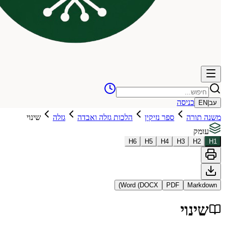
כניסה
עב
|
EN
משנה תורה
ספר נזיקין
הלכות גזלה ואבדה
גזלה
שינוי
עומק
H
6
H
5
H
4
H
3
H
2
H
1
Word (DOCX)
PDF
Markdown
שינוי