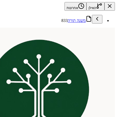
האילן
אחרונות
משנה תורה
833