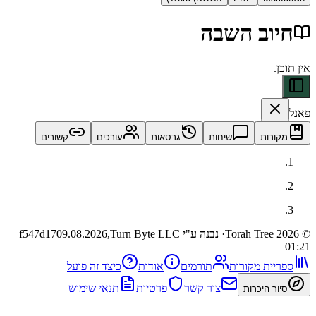
וב השבה
ות
שיחות
גרסאות
עורכים
קשורים
· נבנה ע"י Turn Byte LLC
09.08.2026,
f547d17
ית מקורות
תורמים
אודות
כיצד זה פועל
צור קשר
פרטיות
תנאי שימוש
 היכרות