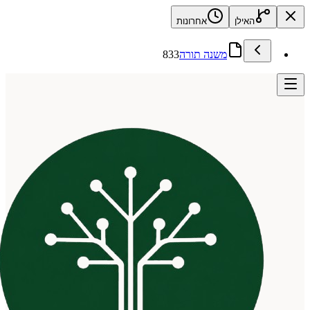
האילן
אחרונות
משנה תורה
833