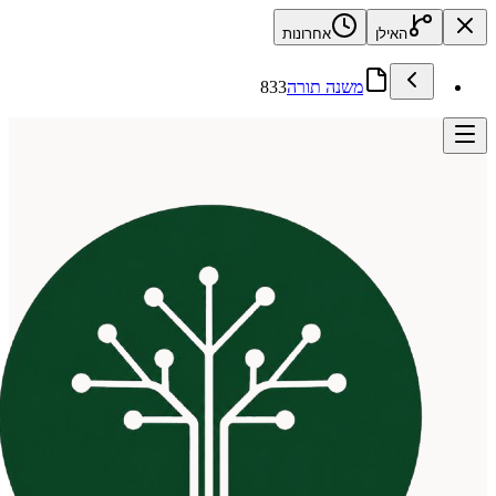
האילן
אחרונות
משנה תורה
833