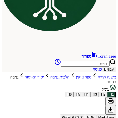
To
ספריה
כניסה
רה
ספר נזיקין
הלכות גניבה
יסוד האיסור
גניבה
H
6
H
5
H
4
H
3
Word (DOCX)
PDF
Ma