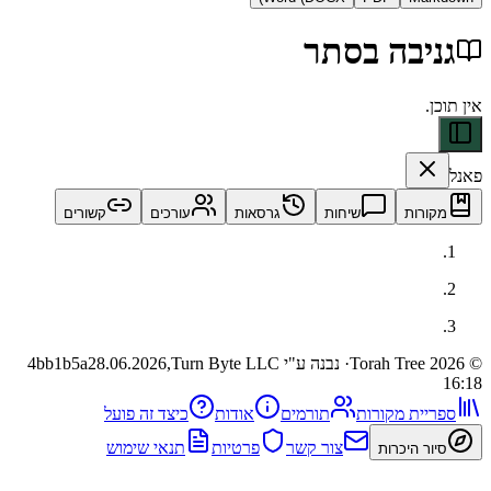
בה בסתר
ות
שיחות
גרסאות
עורכים
קשורים
· נבנה ע"י Turn Byte LLC
28.06.2026,
4bb1b5a
ית מקורות
תורמים
אודות
כיצד זה פועל
צור קשר
פרטיות
תנאי שימוש
 היכרות