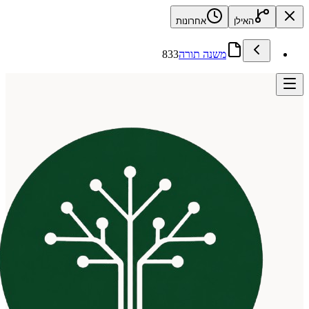
האילן
אחרונות
משנה תורה
833