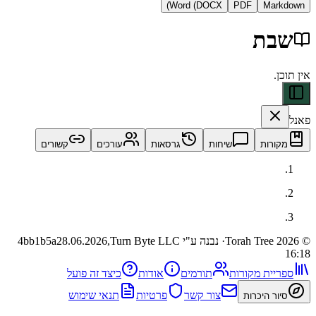
Word (DOCX)
PDF
Ma
ת
ות
שיחות
גרסאות
עורכים
קשורים
· נבנה ע"י Turn Byte LLC
28.06.2026,
4bb1b5a
ית מקורות
תורמים
אודות
כיצד זה פועל
צור קשר
פרטיות
תנאי שימוש
 היכרות