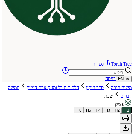
To
ספריה
כניסה
רה
ספר נזיקין
הלכות חובל ומזיק אדם המזיק
חמשה
שבת
H
6
H
5
H
4
H
3