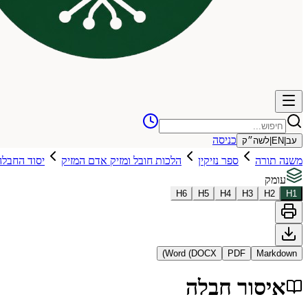
כניסה
עב
|
EN
|
לשה״ק
משנה תורה
ספר נזיקין
הלכות חובל ומזיק אדם המזיק
יסוד החבלה
עומק
H
6
H
5
H
4
H
3
H
2
H
1
Word (DOCX)
PDF
Markdown
איסור חבלה