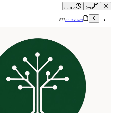
האילן
אחרונות
משנה תורה
833