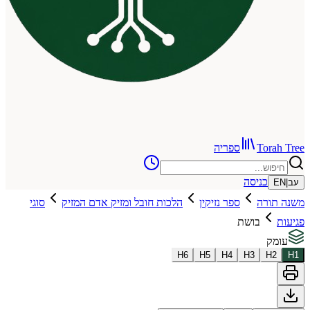
To
ספריה
כניסה
רה
ספר נזיקין
הלכות חובל ומזיק אדם המזיק
סוגי
בושת
H
6
H
5
H
4
H
3