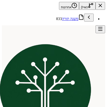
האילן
אחרונות
משנה תורה
833