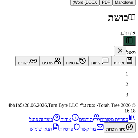
Word (DOCX)
PDF
Ma
שת
ות
שיחות
גרסאות
עורכים
קשורים
· נבנה ע"י Turn Byte LLC
28.06.2026,
4bb1b5a
ית מקורות
תורמים
אודות
כיצד זה פועל
צור קשר
פרטיות
תנאי שימוש
 היכרות