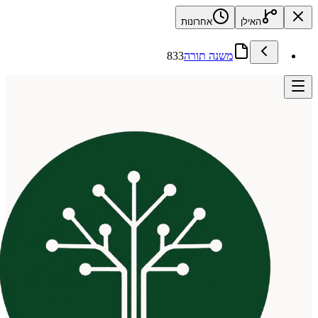
האילן
אחרונות
משנה תורה
833