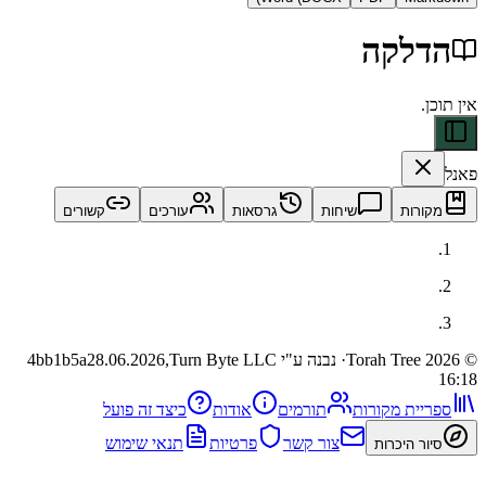
לקה
ות
שיחות
גרסאות
עורכים
קשורים
· נבנה ע"י Turn Byte LLC
28.06.2026,
4bb1b5a
ית מקורות
תורמים
אודות
כיצד זה פועל
צור קשר
פרטיות
תנאי שימוש
 היכרות