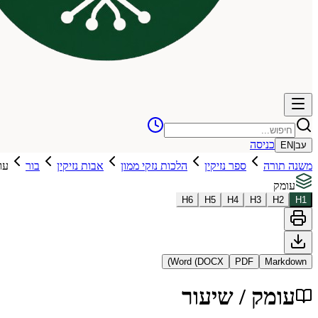
כניסה
עב
|
EN
משנה תורה
ספר נזיקין
הלכות נזקי ממון
אבות נזיקין
בור
עו
עומק
H
6
H
5
H
4
H
3
H
2
H
1
Word (DOCX)
PDF
Markdown
עומק / שיעור