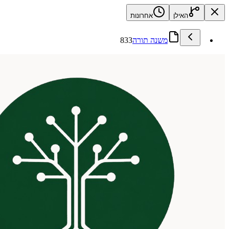
האילן
אחרונות
משנה תורה
833