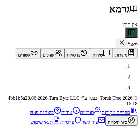
מא
ות
שיחות
גרסאות
עורכים
קשורים
· נבנה ע"י Turn Byte LLC
28.06.2026,
4bb1b5a
ית מקורות
תורמים
אודות
כיצד זה פועל
צור קשר
פרטיות
תנאי שימוש
 היכרות