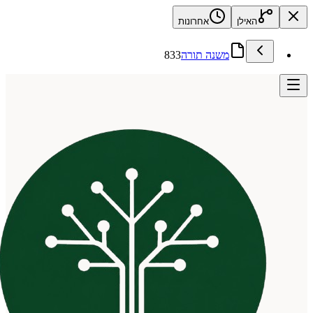
האילן
אחרונות
משנה תורה
833