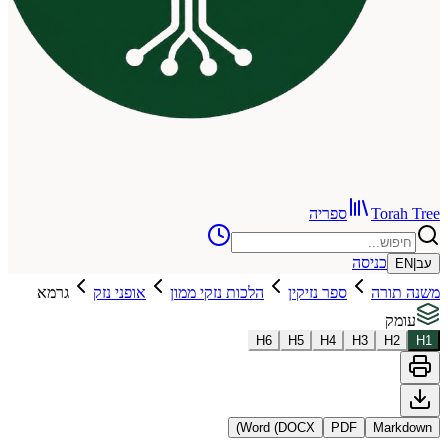
To
ספריה
כניסה
רה
ספר נזיקין
הלכות נזקי ממון
אופני נזק
גרמא
H
6
H
5
H
4
H
3
Word (DOCX)
PDF
Ma