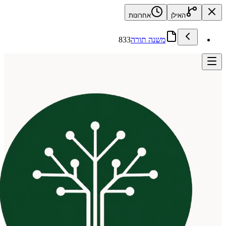
האילן
אחרונות
משנה תורה
833