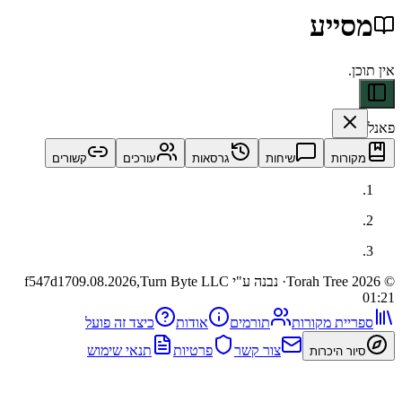
ייע
ות
שיחות
גרסאות
עורכים
קשורים
· נבנה ע"י Turn Byte LLC
09.08.2026,
f547d17
ית מקורות
תורמים
אודות
כיצד זה פועל
צור קשר
פרטיות
תנאי שימוש
 היכרות