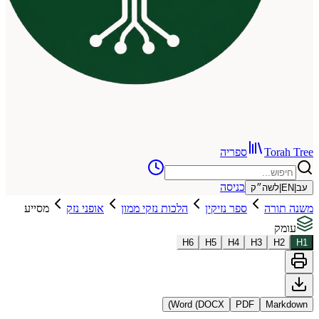
To
ספריה
כניסה
שה״ק
רה
ספר נזיקין
הלכות נזקי ממון
אופני נזק
מסייע
H
6
H
5
H
4
H
3
Word (DOCX)
PDF
Ma