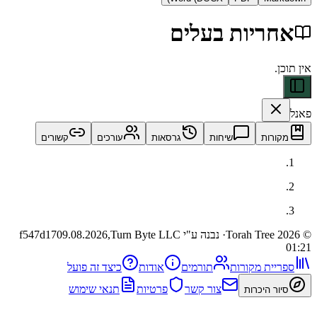
ריות בעלים
ות
שיחות
גרסאות
עורכים
קשורים
· נבנה ע"י Turn Byte LLC
09.08.2026,
f547d17
ית מקורות
תורמים
אודות
כיצד זה פועל
צור קשר
פרטיות
תנאי שימוש
 היכרות