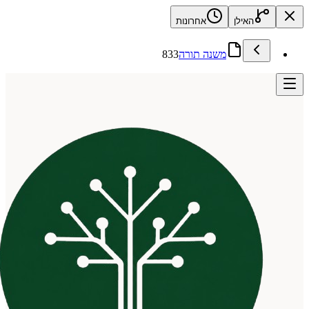
האילן
אחרונות
משנה תורה
833