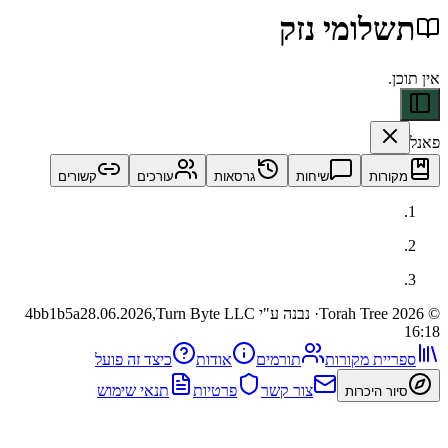
ומי נזק
ות
שיחות
גרסאות
עורכים
קשורים
· נבנה ע"י Turn Byte LLC
28.06.2026,
4bb1b5a
ית מקורות
תורמים
אודות
כיצד זה פועל
צור קשר
פרטיות
תנאי שימוש
 היכרות