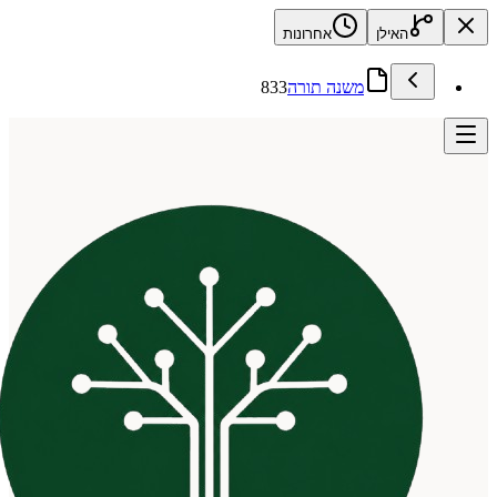
האילן
אחרונות
משנה תורה
833