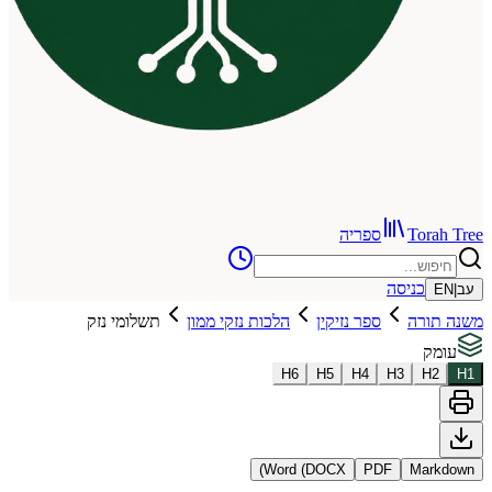
To
ספריה
כניסה
רה
ספר נזיקין
הלכות נזקי ממון
תשלומי נזק
H
6
H
5
H
4
H
3
Word (DOCX)
PDF
Ma