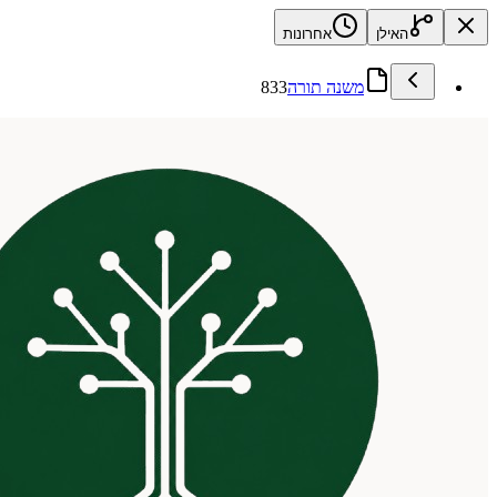
האילן
אחרונות
משנה תורה
833