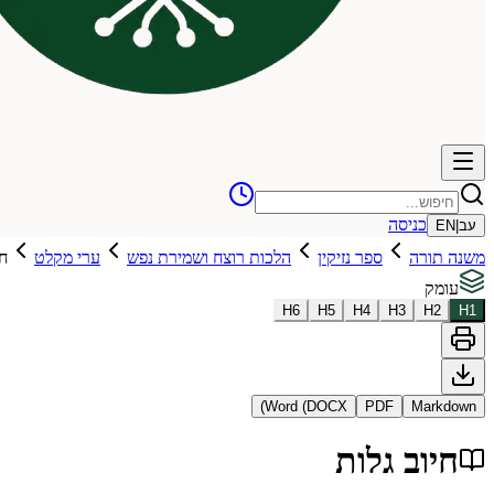
כניסה
עב
|
EN
משנה תורה
ספר נזיקין
הלכות רוצח ושמירת נפש
ערי מקלט
חי
עומק
H
6
H
5
H
4
H
3
H
2
H
1
Word (DOCX)
PDF
Markdown
חיוב גלות