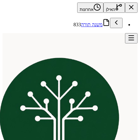
האילן
אחרונות
משנה תורה
833