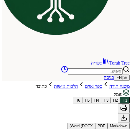
To
ספריה
כניסה
רה
ספר נשים
הלכות אישות
כתובה
H
6
H
5
H
4
H
3
Word (DOCX)
PDF
Ma