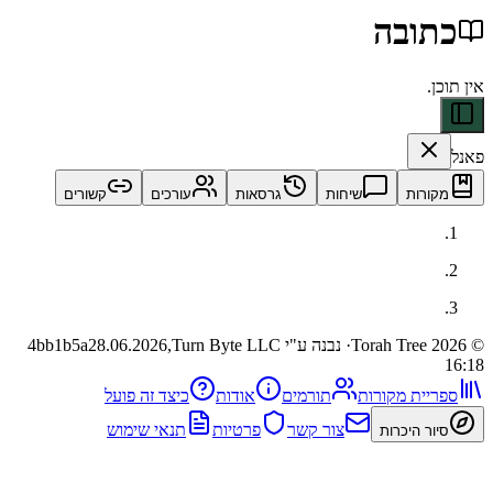
ובה
ות
שיחות
גרסאות
עורכים
קשורים
· נבנה ע"י Turn Byte LLC
28.06.2026,
4bb1b5a
ית מקורות
תורמים
אודות
כיצד זה פועל
צור קשר
פרטיות
תנאי שימוש
 היכרות