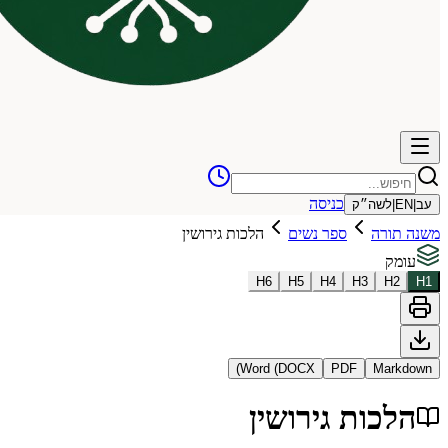
כניסה
עב
|
EN
|
לשה״ק
משנה תורה
ספר נשים
הלכות גירושין
עומק
H
6
H
5
H
4
H
3
H
2
H
1
Word (DOCX)
PDF
Markdown
הלכות גירושין