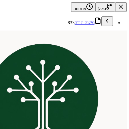
האילן
אחרונות
משנה תורה
833