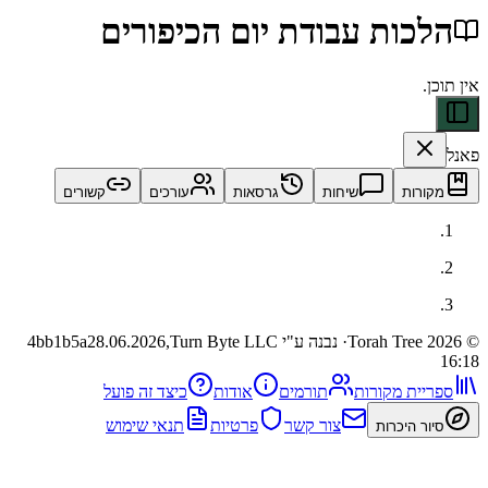
ות עבודת יום הכיפורים
ות
שיחות
גרסאות
עורכים
קשורים
· נבנה ע"י Turn Byte LLC
28.06.2026,
4bb1b5a
ית מקורות
תורמים
אודות
כיצד זה פועל
צור קשר
פרטיות
תנאי שימוש
 היכרות