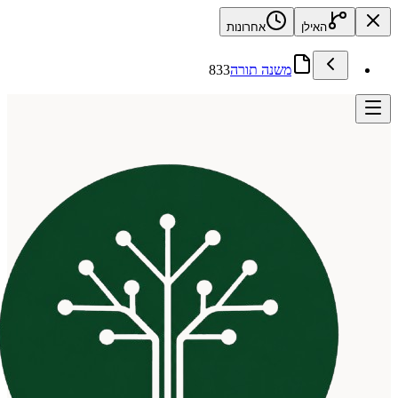
האילן
אחרונות
משנה תורה
833