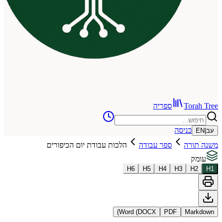
To
ספריה
כניסה
רה
ספר עבודה
הלכות עבודת יום הכיפורים
H
6
H
5
H
4
H
3
Word (DOCX)
PDF
Ma