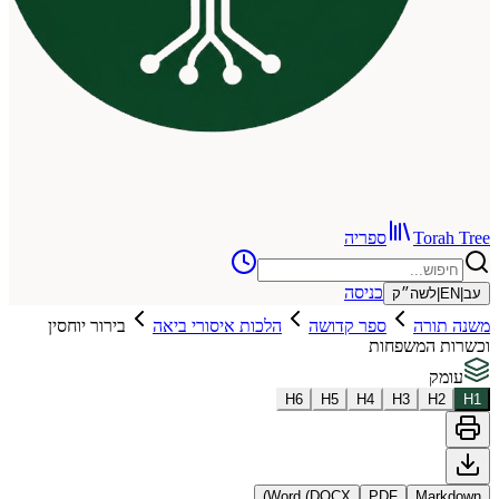
To
ספריה
כניסה
שה״ק
רה
ספר קדושה
הלכות איסורי ביאה
בירור יוחסין
המשפחות
H
6
H
5
H
4
H
3
Word (DOCX)
PDF
Ma