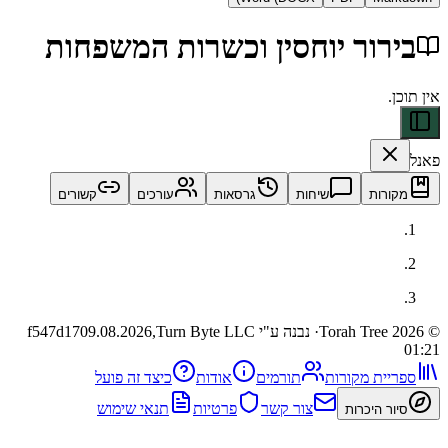
ור יוחסין וכשרות המשפחות
ות
שיחות
גרסאות
עורכים
קשורים
· נבנה ע"י Turn Byte LLC
09.08.2026,
f547d17
ית מקורות
תורמים
אודות
כיצד זה פועל
צור קשר
פרטיות
תנאי שימוש
 היכרות