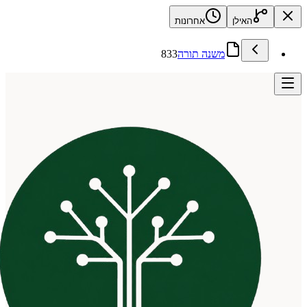
האילן
אחרונות
משנה תורה
833