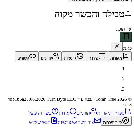
ילה והכשר מקוה
ות
שיחות
גרסאות
עורכים
קשורים
· נבנה ע"י Turn Byte LLC
28.06.2026,
4bb1b5a
ית מקורות
תורמים
אודות
כיצד זה פועל
צור קשר
פרטיות
תנאי שימוש
 היכרות