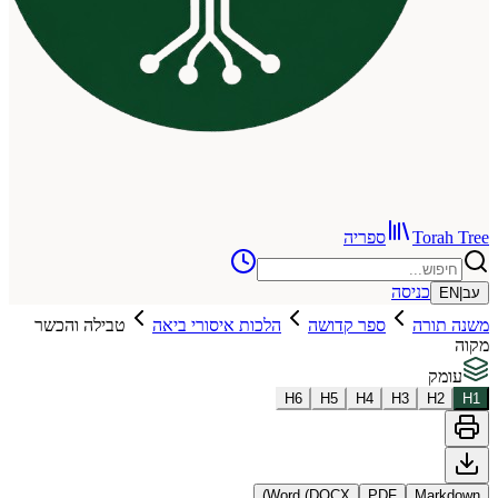
To
ספריה
כניסה
רה
ספר קדושה
הלכות איסורי ביאה
טבילה והכשר
H
6
H
5
H
4
H
3
Word (DOCX)
PDF
Ma