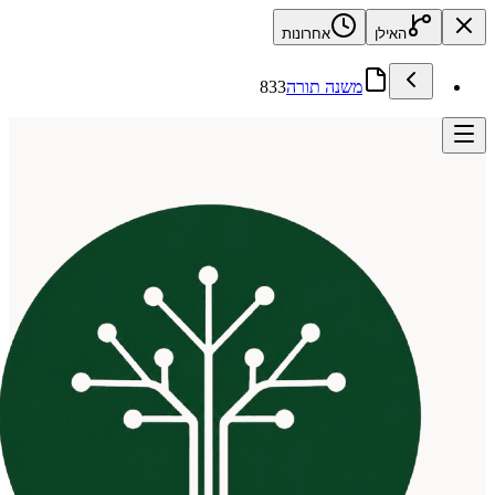
האילן
אחרונות
משנה תורה
833