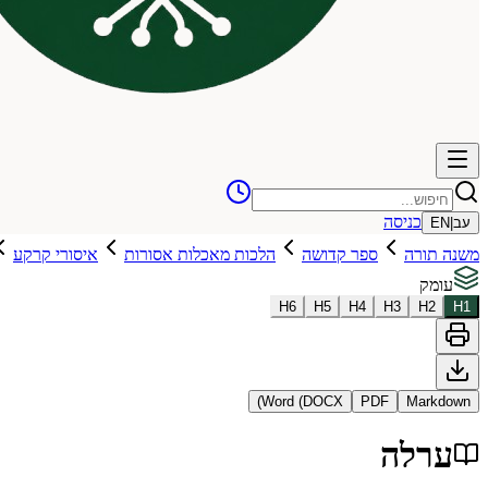
כניסה
עב
|
EN
משנה תורה
ספר קדושה
הלכות מאכלות אסורות
איסורי קרקע
עומק
H
6
H
5
H
4
H
3
H
2
H
1
Word (DOCX)
PDF
Markdown
ערלה