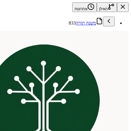
האילן
אחרונות
משנה תורה
833