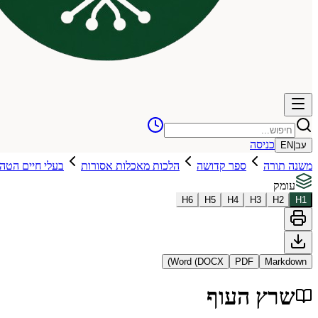
כניסה
עב
|
EN
משנה תורה
ספר קדושה
הלכות מאכלות אסורות
בעלי חיים הטה
עומק
H
6
H
5
H
4
H
3
H
2
H
1
Word (DOCX)
PDF
Markdown
שרץ העוף