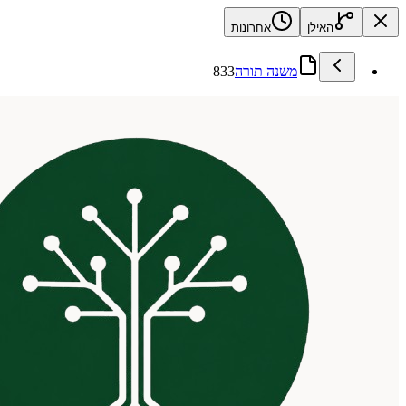
האילן
אחרונות
משנה תורה
833