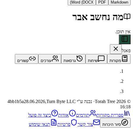
Word (DOCX)
PDF
Ma
 נחשב אבר
ות
שיחות
גרסאות
עורכים
קשורים
· נבנה ע"י Turn Byte LLC
28.06.2026,
4bb1b5a
ית מקורות
תורמים
אודות
כיצד זה פועל
צור קשר
פרטיות
תנאי שימוש
 היכרות