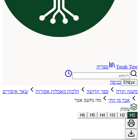
To
ספריה
כניסה
רה
ספר קדושה
הלכות מאכלות אסורות
שאר איסורים
ן החי
מה נחשב אבר
H
6
H
5
H
4
H
3