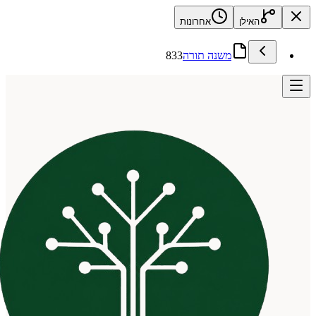
האילן
אחרונות
משנה תורה
833