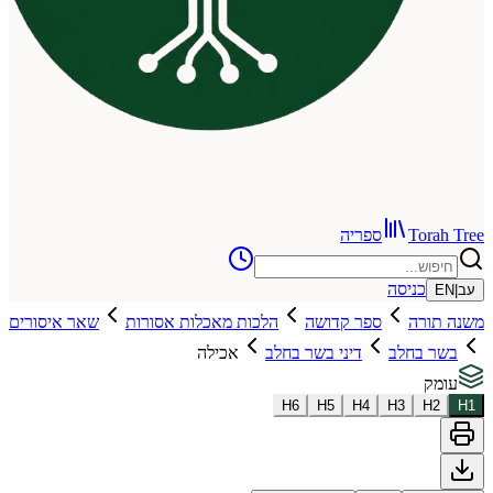
To
ספריה
כניסה
רה
ספר קדושה
הלכות מאכלות אסורות
שאר איסורים
בחלב
דיני בשר בחלב
אכילה
H
6
H
5
H
4
H
3