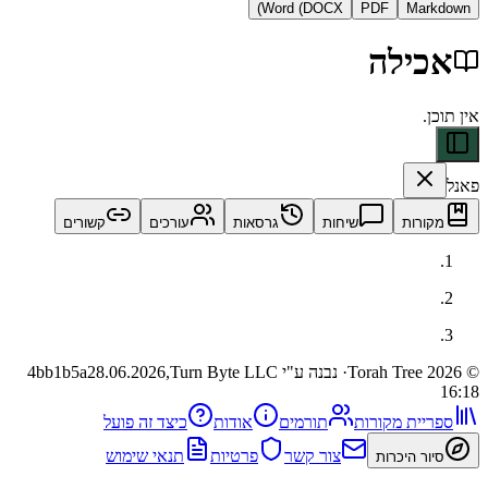
Word (DOCX)
PDF
Ma
ילה
ות
שיחות
גרסאות
עורכים
קשורים
· נבנה ע"י Turn Byte LLC
28.06.2026,
4bb1b5a
ית מקורות
תורמים
אודות
כיצד זה פועל
צור קשר
פרטיות
תנאי שימוש
 היכרות