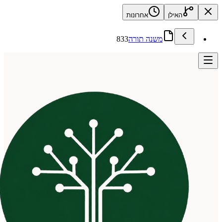
האילן
אחרונות
משנה תורה
833