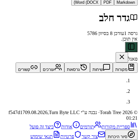
Word (DOCX)
PDF
Ma
ר חלב
דכן
8 בסיוון 5786
ות
שיחות
גרסאות
עורכים
קשורים
· נבנה ע"י Turn Byte LLC
09.08.2026,
f547d17
ית מקורות
תורמים
אודות
כיצד זה פועל
צור קשר
פרטיות
תנאי שימוש
 היכרות