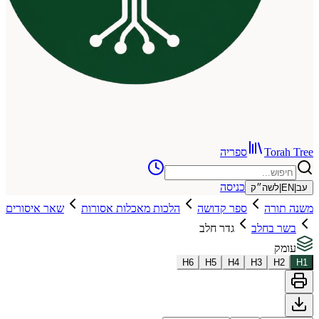
To
ספריה
כניסה
שה״ק
רה
ספר קדושה
הלכות מאכלות אסורות
שאר איסורים
בחלב
גדר חלב
H
6
H
5
H
4
H
3