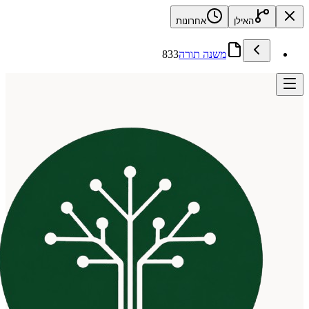
האילן
אחרונות
משנה תורה
833