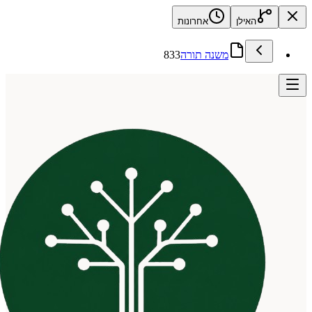
האילן
אחרונות
משנה תורה
833