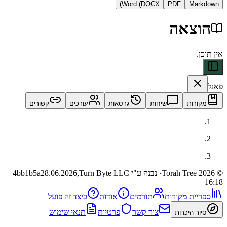
Word (DOCX)
PDF
Ma
צאה
ות
שיחות
גרסאות
עורכים
קשורים
· נבנה ע"י Turn Byte LLC
28.06.2026,
4bb1b5a
ית מקורות
תורמים
אודות
כיצד זה פועל
צור קשר
פרטיות
תנאי שימוש
 היכרות