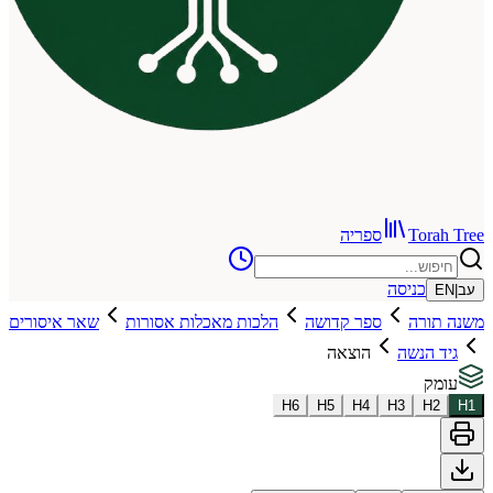
To
ספריה
כניסה
רה
ספר קדושה
הלכות מאכלות אסורות
שאר איסורים
נשה
הוצאה
H
6
H
5
H
4
H
3