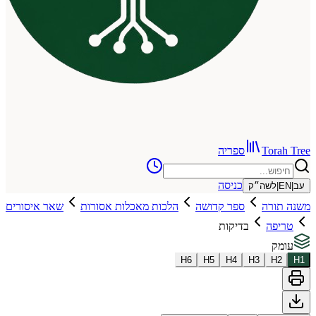
To
ספריה
כניסה
שה״ק
רה
ספר קדושה
הלכות מאכלות אסורות
שאר איסורים
ה
בדיקות
H
6
H
5
H
4
H
3