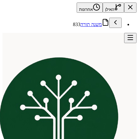
האילן
אחרונות
משנה תורה
833