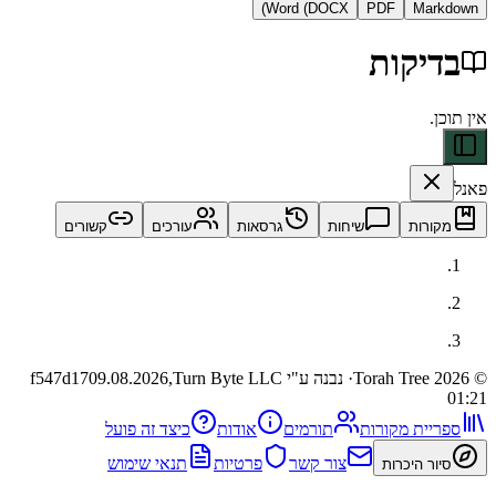
Word (DOCX)
PDF
Ma
קות
ות
שיחות
גרסאות
עורכים
קשורים
· נבנה ע"י Turn Byte LLC
09.08.2026,
f547d17
ית מקורות
תורמים
אודות
כיצד זה פועל
צור קשר
פרטיות
תנאי שימוש
 היכרות