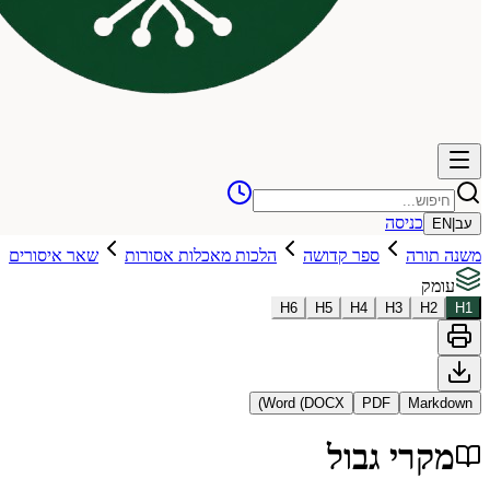
כניסה
עב
|
EN
משנה תורה
ספר קדושה
הלכות מאכלות אסורות
שאר איסורים
עומק
H
6
H
5
H
4
H
3
H
2
H
1
Word (DOCX)
PDF
Markdown
מקרי גבול