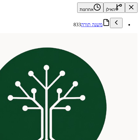
האילן
אחרונות
משנה תורה
833