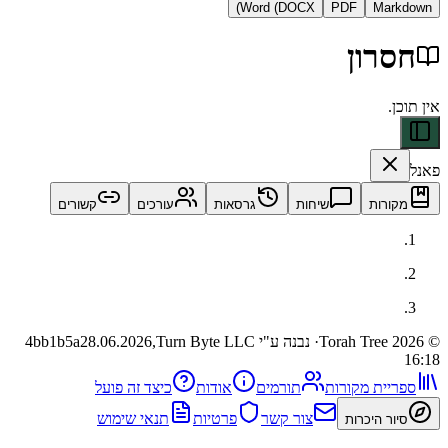
Word (DOCX)
PDF
Ma
ון
ות
שיחות
גרסאות
עורכים
קשורים
· נבנה ע"י Turn Byte LLC
28.06.2026,
4bb1b5a
ית מקורות
תורמים
אודות
כיצד זה פועל
צור קשר
פרטיות
תנאי שימוש
 היכרות