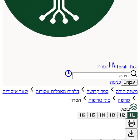
To
ספריה
כניסה
רה
ספר קדושה
הלכות מאכלות אסורות
שאר איסורים
ה
סוגי טריפות
חסרון
H
6
H
5
H
4
H
3