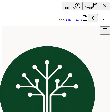
האילן
אחרונות
משנה תורה
833