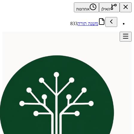
האילן
אחרונות
משנה תורה
833