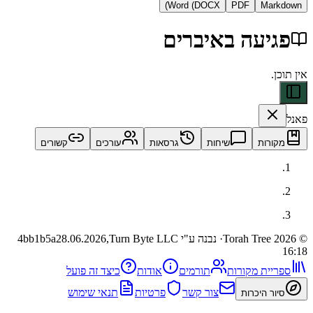
Word (DOCX)
PDF
Ma
יעה באיברים
ות
שיחות
גרסאות
עורכים
קשורים
· נבנה ע"י Turn Byte LLC
28.06.2026,
4bb1b5a
ית מקורות
תורמים
אודות
כיצד זה פועל
צור קשר
פרטיות
תנאי שימוש
 היכרות