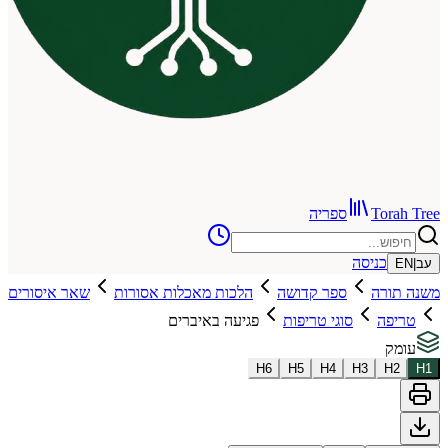
To
ספריה
כניסה
רה
ספר קדושה
הלכות מאכלות אסורות
שאר איסורים
ה
סוגי טריפות
פגיעה באיברים
H
6
H
5
H
4
H
3