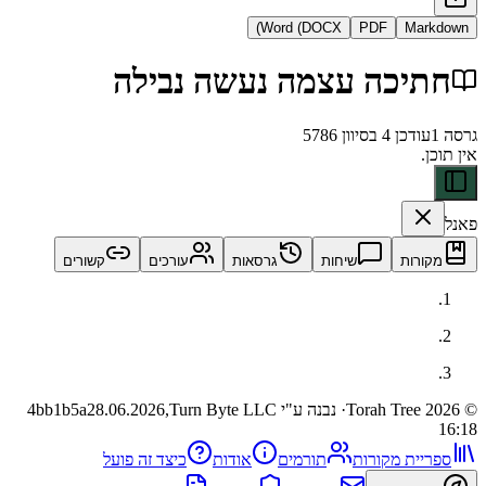
Word (DOCX)
PDF
Ma
יכה עצמה נעשה נבילה
דכן
4 בסיוון 5786
ות
שיחות
גרסאות
עורכים
קשורים
· נבנה ע"י Turn Byte LLC
28.06.2026,
4bb1b5a
ית מקורות
תורמים
אודות
כיצד זה פועל