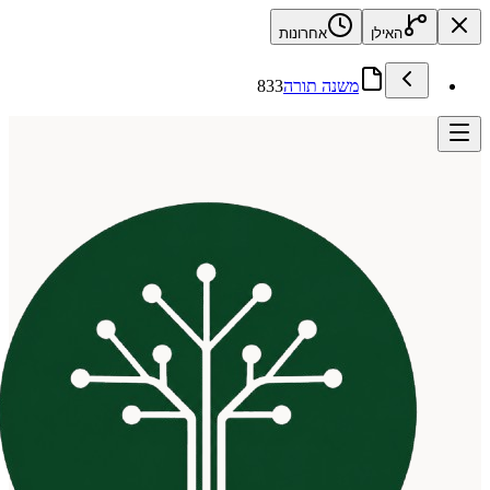
האילן
אחרונות
משנה תורה
833