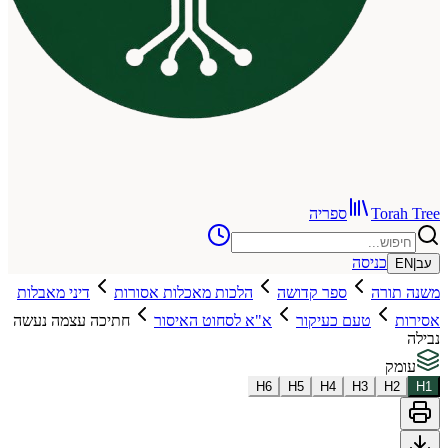
To
ספריה
כניסה
רה
ספר קדושה
הלכות מאכלות אסורות
דיני מאבלות
טעם כעיקור
א"א לסחוט האיסור
חתיכה עצמה נעשה
H
6
H
5
H
4
H
3