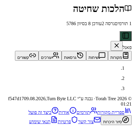
כות שחיטה
גרסה
2
עודכן
8 בסיוון 5786
ות
שיחות
גרסאות
עורכים
קשורים
· נבנה ע"י Turn Byte LLC
09.08.2026,
f547d17
ית מקורות
תורמים
אודות
כיצד זה פועל
צור קשר
פרטיות
תנאי שימוש
 היכרות