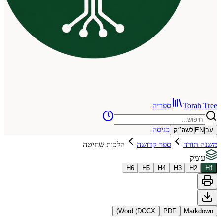
To
ספריה
כניסה
שה״ק
רה
ספר קדושה
הלכות שחיטה
H
6
H
5
H
4
H
3
Word (DOCX)
PDF
Ma