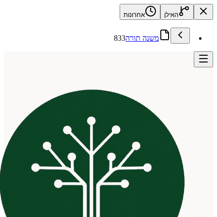
האילן
אחרונות
משנה תורה
833