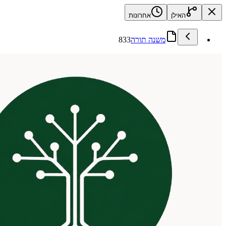
האילן
אחרונות
משנה תורה
833