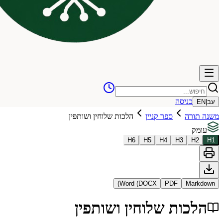
כניסה
עב
|
EN
משנה תורה
ספר קניין
הלכות שלוחין ושותפין
עומק
H
6
H
5
H
4
H
3
H
2
H
1
Word (DOCX)
PDF
Markdown
הלכות שלוחין ושותפין