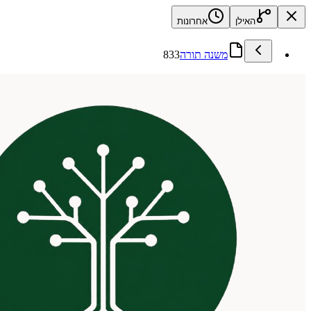
האילן
אחרונות
משנה תורה
833