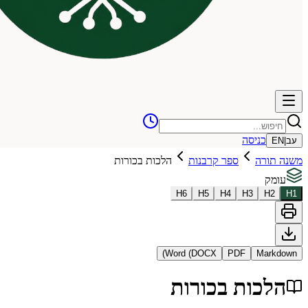
כניסה
עב
|
EN
משנה תורה
ספר קרבנות
הלכות בכורות
עומק
H
6
H
5
H
4
H
3
H
2
H
1
Word (DOCX)
PDF
Markdown
הלכות בכורות