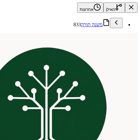
האילן
אחרונות
משנה תורה
833