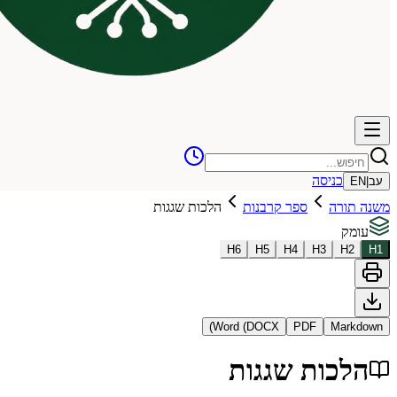
כניסה
עב
|
EN
משנה תורה
ספר קרבנות
הלכות שגגות
עומק
H
6
H
5
H
4
H
3
H
2
H
1
Word (DOCX)
PDF
Markdown
הלכות שגגות