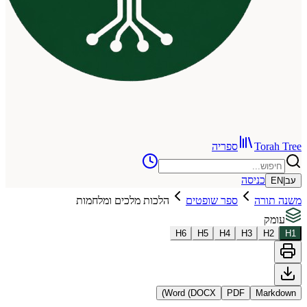
To
ספריה
כניסה
רה
ספר שופטים
הלכות מלכים ומלחמות
H
6
H
5
H
4
H
3
Word (DOCX)
PDF
Ma