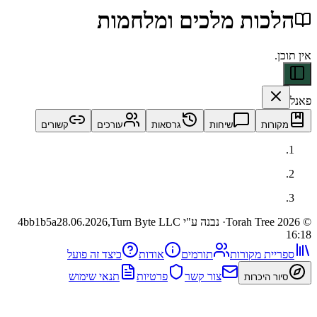
כות מלכים ומלחמות
ות
שיחות
גרסאות
עורכים
קשורים
· נבנה ע"י Turn Byte LLC
28.06.2026,
4bb1b5a
ית מקורות
תורמים
אודות
כיצד זה פועל
צור קשר
פרטיות
תנאי שימוש
 היכרות