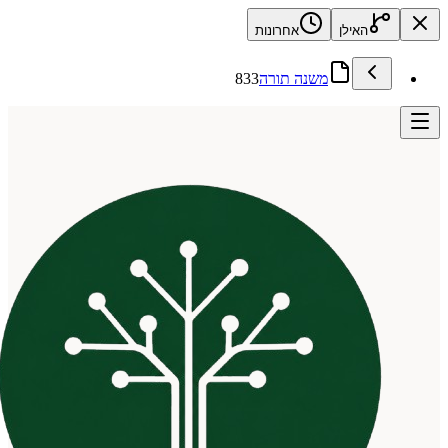
האילן
אחרונות
משנה תורה
833