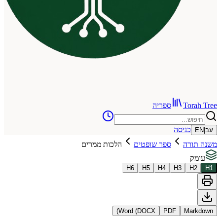
To
ספריה
כניסה
רה
ספר שופטים
הלכות ממרים
H
6
H
5
H
4
H
3
Word (DOCX)
PDF
Ma