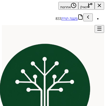
האילן
אחרונות
משנה תורה
833