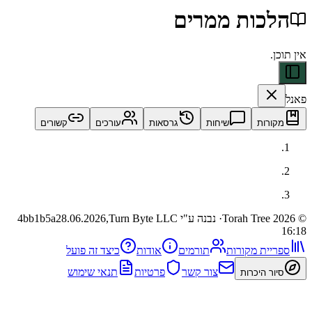
כות ממרים
ות
שיחות
גרסאות
עורכים
קשורים
· נבנה ע"י Turn Byte LLC
28.06.2026,
4bb1b5a
ית מקורות
תורמים
אודות
כיצד זה פועל
צור קשר
פרטיות
תנאי שימוש
 היכרות