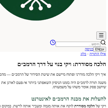
כניסה
עב
|
EN
אילן התורה
·
בלוג
הלכה מסודרת: ויקי בנוי על דרך הרמב״ם
איך ויקי הלכה מודרני ופתוח מיישם את שיטת הסידור של הרמב״ם — מה
משנה תורה לרמב״ם היה בזמנו הניסיון השאפתני ביותר אי-פעם לארגן את
שיושב פסק אומר משהו על משמעותו.
להעלות את מבנה הרמב״ם לאינטרנט
ויקי של
הלכה מסודרת
לוקח את אותה מגמה ומעביר אותה לרשת. במקום כר