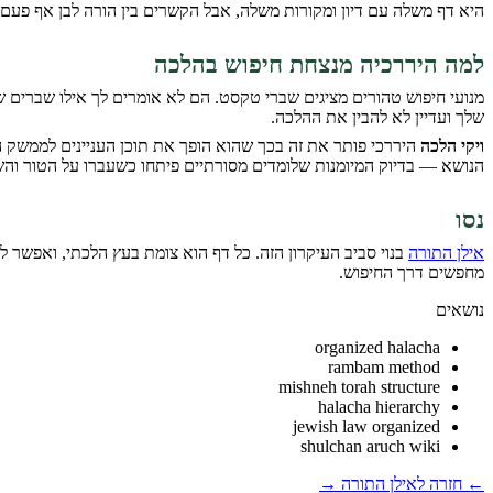
היא דף משלה עם דיון ומקורות משלה, אבל הקשרים בין הורה לבן אף פעם 
למה היררכיה מנצחת חיפוש בהלכה
מנועי חיפוש טהורים מציגים שברי טקסט. הם לא אומרים לך אילו שברים 
שלך ועדיין לא להבין את ההלכה.
ויקי הלכה
היררכי פותר את זה בכך שהוא הופך את תוכן העניינים לממשק 
הנושא — בדיוק המיומנות שלומדים מסורתיים פיתחו כשעברו על הטור והשו
נסו
אילן התורה
בנוי סביב העיקרון הזה. כל דף הוא צומת בעץ הלכתי, ואפשר 
מחפשים דרך החיפוש.
נושאים
organized halacha
rambam method
mishneh torah structure
halacha hierarchy
jewish law organized
shulchan aruch wiki
← חזרה לאילן התורה →