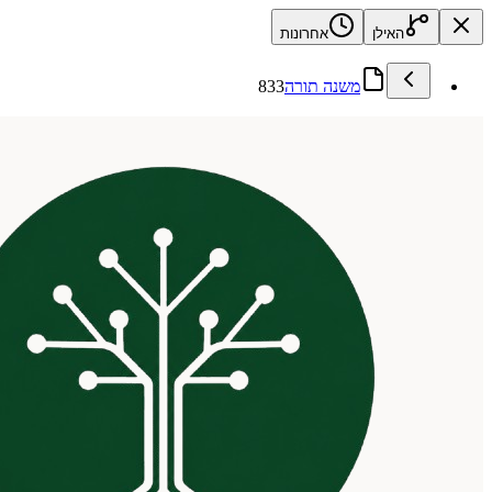
האילן
אחרונות
משנה תורה
833