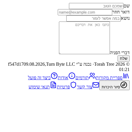
ר
יה
· נבנה ע"י Turn Byte LLC
09.08.2026,
f547d17
ית מקורות
תורמים
אודות
כיצד זה פועל
צור קשר
פרטיות
תנאי שימוש
 היכרות