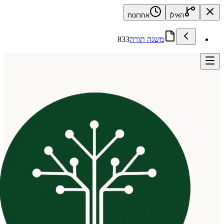
האילן
אחרונות
משנה תורה
833