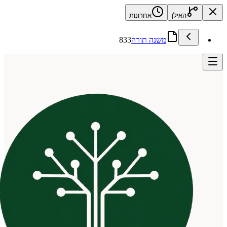
האילן
אחרונות
משנה תורה
833