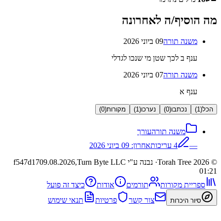
סיף/ה לאחרונה
נה תורה
09 ביוני 2026
ף ב לכך שטן מי שנכו לגדלי
נה תורה
07 ביוני 2026
ף א
נכתבו
(
0
)
נערכו
(
1
)
מקורות
(
0
)
משנה תורה
עורך
4
עריכות
אחרון:
09 ביוני 2026
· נבנה ע"י Turn Byte LLC
09.08.2026,
f547d17
ית מקורות
תורמים
אודות
כיצד זה פועל
צור קשר
פרטיות
תנאי שימוש
 היכרות