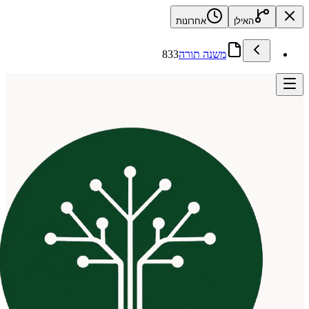
האילן
אחרונות
משנה תורה
833