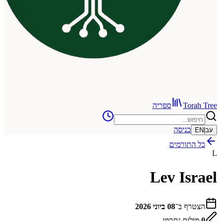
To
ספריה
כניסה
תורמים
Lev Is
ף ב־
08 ביוני 2026
ים נתרמו