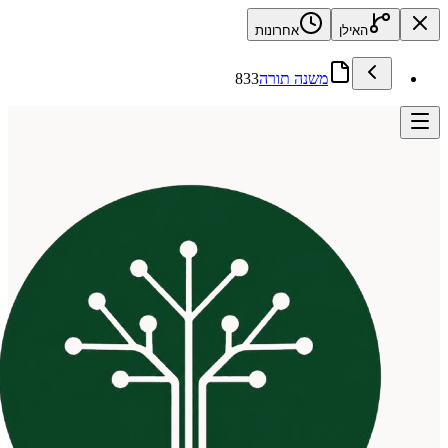
האילן
אחרונות
משנה תורה
833